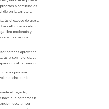
rcial y durante tu jornada
xplicamos a continuación
l día en la carretera.
itarás el exceso de grasa
Para ello puedes elegir
nga fibra moderada y
 será más fácil de
lizar paradas aprovecha
itarás la somnolencia ya
aparición del cansancio.
rgo debes procurar
volante, sino por lo
ante el trayecto,
po hace que perdamos la
ancio muscular, por