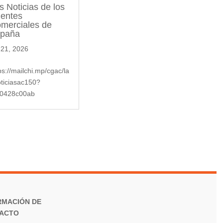
s Noticias de los
entes
merciales de
paña
 21, 2026
ps://mailchi.mp/cgac/la
ticiasac150?
f0428c00ab
RMACIÓN DE
ACTO