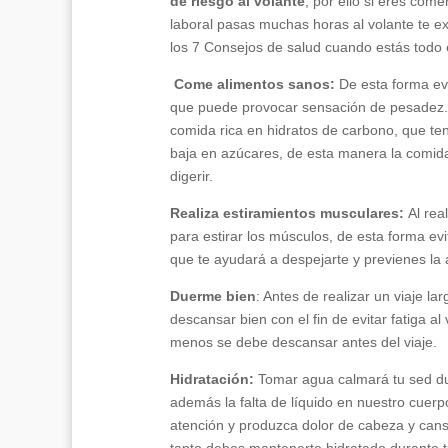
de riesgo al volante
, por ello si eres come
laboral pasas muchas horas al volante te e
los 7 Consejos de salud cuando estás todo e
Come alimentos sanos:
De esta forma ev
que puede provocar sensación de pesadez. 
comida rica en hidratos de carbono, que te
baja en azúcares, de esta manera la comida
digerir.
Realiza estiramientos musculares:
Al rea
para estirar los músculos, de esta forma ev
que te ayudará a despejarte y previenes la 
Duerme bien
: Antes de realizar un viaje la
descansar bien con el fin de evitar fatiga al 
menos se debe descansar antes del viaje.
Hidratación:
Tomar agua calmará tu sed dur
además la falta de líquido en nuestro cuer
atención y produzca dolor de cabeza y cans