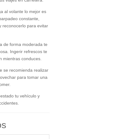
s viajes en carretera.
ga al volante lo mejor es
parpadeo constante,
y reconocerlo para evitar
a de forma moderada te
sa. Ingerir refrescos te
ón mientras conduces.
je se recomienda realizar
ovechar para tomar una
comer.
stado tu vehículo y
ccidentes.
os