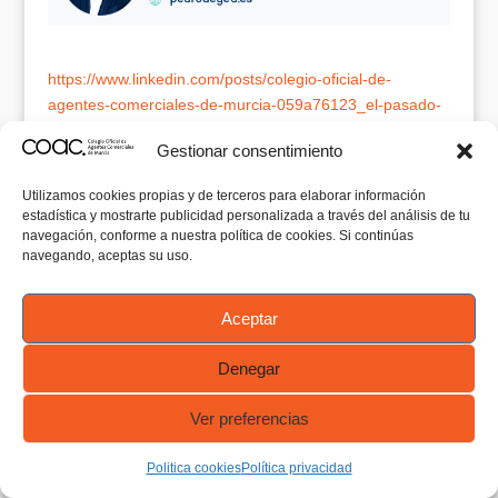
https://www.linkedin.com/posts/colegio-oficial-de-
agentes-comerciales-de-murcia-059a76123_el-pasado-
d%C3%ADa-30-de-abril-se-celebr%C3%B3-la-
Gestionar consentimiento
m%C3%A1ster-activity-6797473854412361728-zKiS
Utilizamos cookies propias y de terceros para elaborar información
estadística y mostrarte publicidad personalizada a través del análisis de tu
navegación, conforme a nuestra política de cookies. Si continúas
navegando, aceptas su uso.
Aceptar
Comentarios recientes
Denegar
Ver preferencias
Politica cookies
Política privacidad