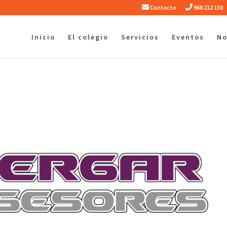
Contacto
968 212 150
Inicio
El colegio
Servicios
Eventos
No