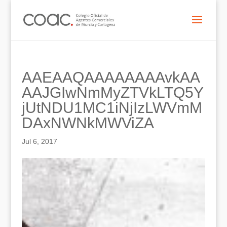
AAEAAQAAAAAAAAvkAA
AAJGIwNmMyZTVkLTQ5Y
jUtNDU1MC1iNjIzLWVmM
DAxNWNkMWViZA
Jul 6, 2017