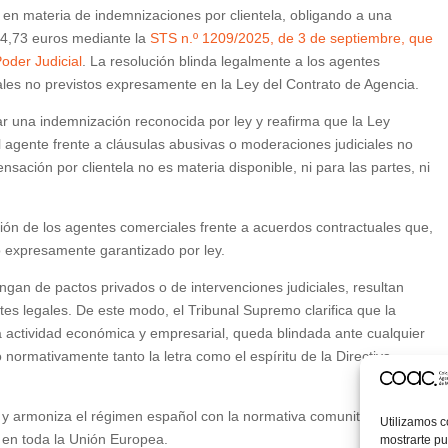
 en materia de indemnizaciones por clientela, obligando a una
84,73 euros mediante la
STS n.º 1209/2025, de 3 de septiembre, que
oder Judicial
. La resolución blinda legalmente a los agentes
ciales no previstos expresamente en la Ley del Contrato de Agencia.
tar una indemnización reconocida por ley y reafirma que la Ley
 agente frente a cláusulas abusivas o moderaciones judiciales no
sación por clientela no es materia disponible, ni para las partes, ni
ión de los agentes comerciales frente a acuerdos contractuales que,
o expresamente garantizado por ley.
ngan de pactos privados o de intervenciones judiciales, resultan
ites legales. De este modo, el Tribunal Supremo clarifica que la
la actividad económica y empresarial, queda blindada ante cualquier
ormativamente tanto la letra como el espíritu de la Directiva
y armoniza el régimen español con la normativa comunitaria, que
Utilizamos c
l en toda la Unión Europea.
mostrarte pu