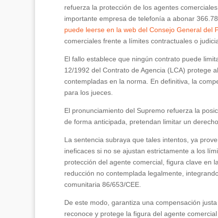
refuerza la protección de los agentes comerciales
importante empresa de telefonía a abonar 366.7
puede leerse en la web del Consejo General del P
comerciales frente a límites contractuales o judi
El fallo establece que ningún contrato puede limi
12/1992 del Contrato de Agencia (LCA) protege al
contempladas en la norma. En definitiva, la compen
para los jueces.
El pronunciamiento del Supremo refuerza la posic
de forma anticipada, pretendan limitar un derech
La sentencia subraya que tales intentos, ya prove
ineficaces si no se ajustan estrictamente a los lím
protección del agente comercial, figura clave en 
reducción no contemplada legalmente, integrando n
comunitaria 86/653/CEE.
De este modo, garantiza una compensación justa 
reconoce y protege la figura del agente comercia